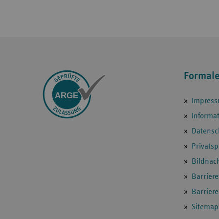
Formal
ARGEn
Impres
Informa
Datensc
Privats
Bildnac
Barriere
Barrier
Sitemap