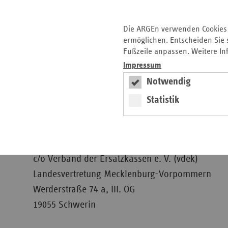
Physiotherapie
SSSS
Die ARGEn verwenden Cookies 
ermöglichen. Entscheiden Sie s
Fußzeile anpassen. Weitere In
Impressum
Notwendig
Zulassung
Statistik
ARGE Heilmittelzulassung Mecklenbu
c/o Verband der Ersatzkassen e. V. (vdek)
Landesvertretung Mecklenburg-Vorpommern
Werderstraße 74 a, III. OG
19055 Schwerin