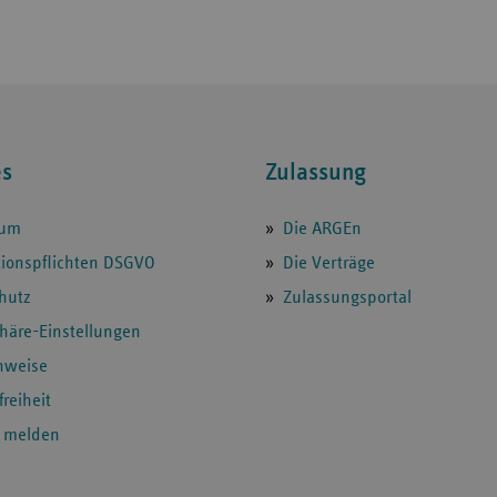
es
Zulassung
sum
Die ARGEn
tionspflichten DSGVO
Die Verträge
hutz
Zulassungsportal
phäre-Einstellungen
hweise
freiheit
e melden