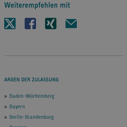
Weiterempfehlen mit
Seite
Seite
Seite
Seite
auf
auf
auf
per
Twitter
Facebook
XING
Mail
teilen
teilen
publizieren
publizieren
ARGEN DER ZULASSUNG
Baden-Württemberg
Bayern
Berlin-Brandenburg