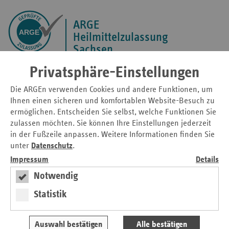
ARGE
Heilmittelzulassung
Sachsen
Privatsphäre-Einstellungen
Men
Kontrastmodus
Schriftgröße
Die ARGEn verwenden Cookies und andere Funktionen, um
aktivieren
anpassen
Ihnen einen sicheren und komfortablen Website-Besuch zu
Startseite
Die ARGEn
Sachsen
ermöglichen. Entscheiden Sie selbst, welche Funktionen Sie
zulassen möchten. Sie können Ihre Einstellungen jederzeit
in der Fußzeile anpassen. Weitere Informationen finden Sie
unter
Datenschutz
.
Impressum
Details
Sachsen
Notwendig
Statistik
Auswahl bestätigen
Alle bestätigen
Physiotherapie