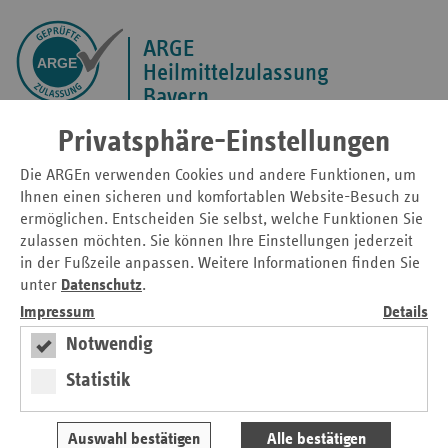
ARGE
Heilmittelzulassung
Bayern
Privatsphäre-Einstellungen
Men
Kontrastmodus
Schriftgröße
Die ARGEn verwenden Cookies und andere Funktionen, um
aktivieren
anpassen
Ihnen einen sicheren und komfortablen Website-Besuch zu
Startseite
Die ARGEn
Bayern
ermöglichen. Entscheiden Sie selbst, welche Funktionen Sie
zulassen möchten. Sie können Ihre Einstellungen jederzeit
Ernährungstherapie
in der Fußzeile anpassen. Weitere Informationen finden Sie
unter
Datenschutz
.
Impressum
Details
Notwendig
Ernährungstherapie
Statistik
Die Beantragung der Zulassung
Auswahl bestätigen
Alle bestätigen