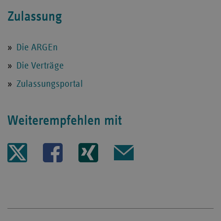
Zulassung
Die ARGEn
Die Verträge
Zulassungsportal
Weiterempfehlen mit
Seite
Seite
Seite
Seite
auf
auf
auf
per
Twitter
Facebook
XING
Mail
teilen
teilen
publizieren
publizieren